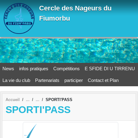
Panneau de gestion des cookies
Cercle des Nageurs du
Fiumorbu
News
infos pratiques
Compétitions
E SFIDE DI U TIRRENU
La vie du club
Partenariats
participer
Contact et Plan
Accueil
SPORTI'PASS
SPORTI'PASS