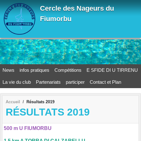
Panneau de gestion des cookies
Cercle des Nageurs du
Fiumorbu
News
infos pratiques
Compétitions
E SFIDE DI U TIRRENU
La vie du club
Partenariats
participer
Contact et Plan
Accueil
Résultats 2019
RÉSULTATS 2019
500 m U FIUMORBU
1,5 km A TORRA DI CALZARELLU