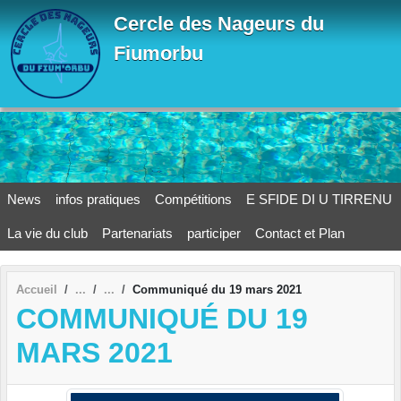
Panneau de gestion des cookies
Cercle des Nageurs du
Fiumorbu
News
infos pratiques
Compétitions
E SFIDE DI U TIRRENU
La vie du club
Partenariats
participer
Contact et Plan
Accueil
Communiqué du 19 mars 2021
COMMUNIQUÉ DU 19
MARS 2021