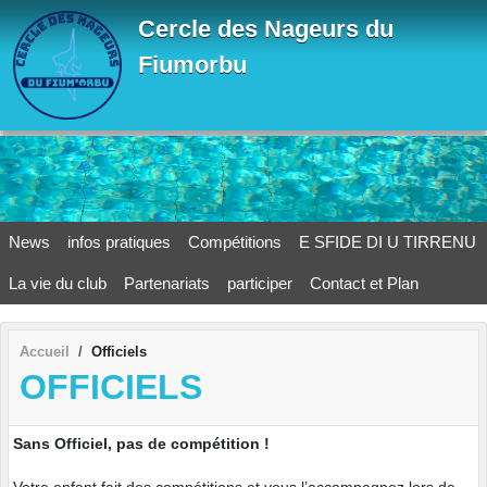
Panneau de gestion des cookies
Cercle des Nageurs du
Fiumorbu
News
infos pratiques
Compétitions
E SFIDE DI U TIRRENU
La vie du club
Partenariats
participer
Contact et Plan
Accueil
Officiels
OFFICIELS
Sans Officiel, pas de compétition !