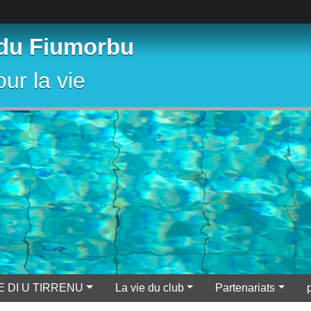
 du Fiumorbu
ur la vie
E DI U TIRRENU
La vie du club
Partenariats