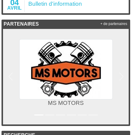
04
Bulletin d'information
AVRIL
PARTENAIRES
+ de partenaires
Précedent
Suivan
MS MOTORS