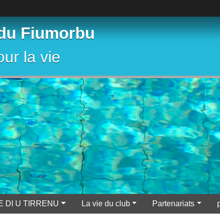
 du Fiumorbu
ur la vie
E DI U TIRRENU
La vie du club
Partenariats