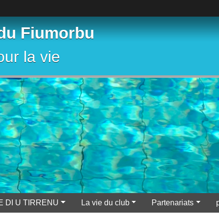
 du Fiumorbu
ur la vie
E DI U TIRRENU
La vie du club
Partenariats