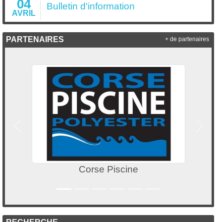
04
Bulletin d'information
AVRIL
PARTENAIRES
+ de partenaires
Précedent
Suivan
Corse Piscine