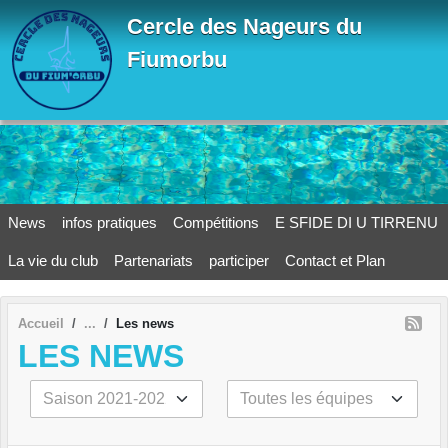
Panneau de gestion des cookies
Cercle des Nageurs du
Fiumorbu
News
infos pratiques
Compétitions
E SFIDE DI U TIRRENU
La vie du club
Partenariats
participer
Contact et Plan
Accueil
Les news
LES NEWS