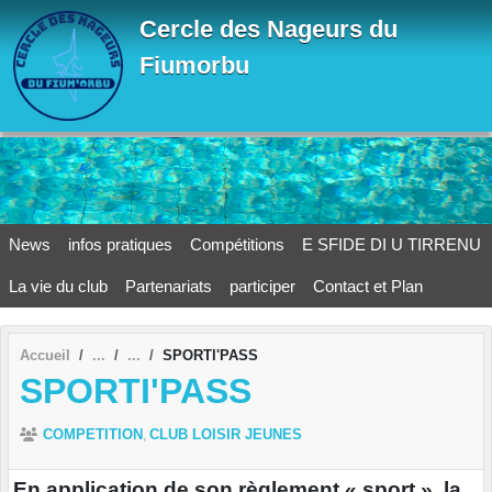
Panneau de gestion des cookies
Cercle des Nageurs du
Fiumorbu
News
infos pratiques
Compétitions
E SFIDE DI U TIRRENU
La vie du club
Partenariats
participer
Contact et Plan
Accueil
SPORTI'PASS
SPORTI'PASS
COMPETITION
CLUB LOISIR JEUNES
En application de son règlement « sport », la