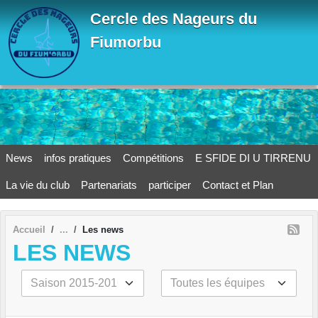
Panneau de gestion des cookies
Cercle des Nageurs du
Fiumorbu
News
infos pratiques
Compétitions
E SFIDE DI U TIRRENU
La vie du club
Partenariats
participer
Contact et Plan
Accueil
Les news
LES NEWS