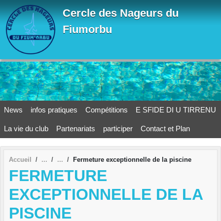
Panneau de gestion des cookies
Cercle des Nageurs du
Fiumorbu
News
infos pratiques
Compétitions
E SFIDE DI U TIRRENU
La vie du club
Partenariats
participer
Contact et Plan
Accueil
Fermeture exceptionnelle de la piscine
FERMETURE
EXCEPTIONNELLE DE LA
PISCINE