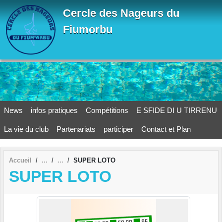
Panneau de gestion des cookies
Cercle des Nageurs du
Fiumorbu
News
infos pratiques
Compétitions
E SFIDE DI U TIRRENU
La vie du club
Partenariats
participer
Contact et Plan
Accueil
SUPER LOTO
SUPER LOTO