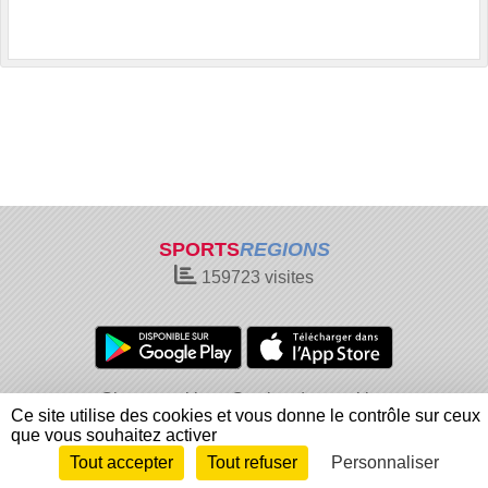
SPORTS
REGIONS
159723
visites
Charte cookies
Gestion des cookies
Ce site utilise des cookies et vous donne le contrôle sur ceux
Informations légales
Signaler un contenu inapproprié
que vous souhaitez activer
Tout accepter
Tout refuser
Personnaliser
Envie de participer ?
Connexion