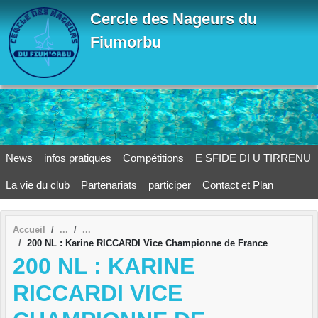
Panneau de gestion des cookies
Cercle des Nageurs du
Fiumorbu
News
infos pratiques
Compétitions
E SFIDE DI U TIRRENU
La vie du club
Partenariats
participer
Contact et Plan
Accueil
200 NL : Karine RICCARDI Vice Championne de France
200 NL : KARINE
RICCARDI VICE