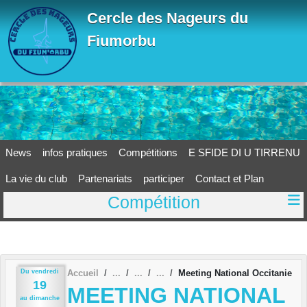
Panneau de gestion des cookies
Cercle des Nageurs du
Fiumorbu
News
infos pratiques
Compétitions
E SFIDE DI U TIRRENU
La vie du club
Partenariats
participer
Contact et Plan
Compétition
Du
vendredi
Accueil
Meeting National Occitanie
19
MEETING NATIONAL
au
dimanche