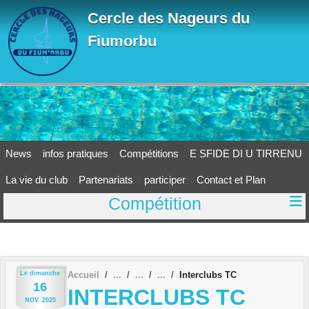
Panneau de gestion des cookies
Cercle des Nageurs du
Fiumorbu
News
infos pratiques
Compétitions
E SFIDE DI U TIRRENU
La vie du club
Partenariats
participer
Contact et Plan
Compétition
Le
dimanche
Accueil
Interclubs TC
16
INTERCLUBS TC
NOV.
2025