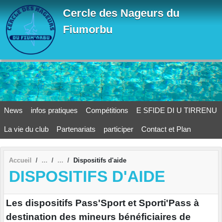
Panneau de gestion des cookies
Cercle des Nageurs du
Fiumorbu
News
infos pratiques
Compétitions
E SFIDE DI U TIRRENU
La vie du club
Partenariats
participer
Contact et Plan
Accueil
Dispositifs d'aide
DISPOSITIFS D'AIDE
Les dispositifs Pass'Sport et Sporti'Pass à
destination des mineurs bénéficiaires de