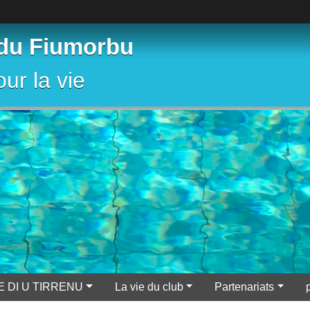
 du Fiumorbu
ur la vie
E DI U TIRRENU
La vie du club
Partenariats