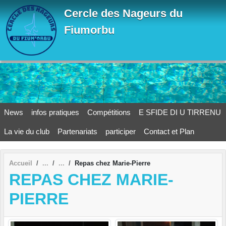
Panneau de gestion des cookies
Cercle des Nageurs du
Fiumorbu
News
infos pratiques
Compétitions
E SFIDE DI U TIRRENU
La vie du club
Partenariats
participer
Contact et Plan
Accueil
Repas chez Marie-Pierre
REPAS CHEZ MARIE-
PIERRE