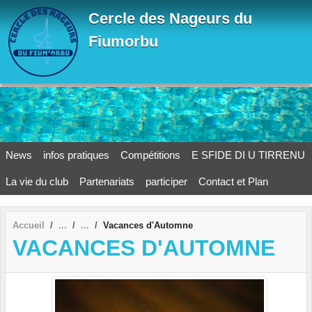
Panneau de gestion des cookies
Cercle des Nageurs du
Fiumorbu
News
infos pratiques
Compétitions
E SFIDE DI U TIRRENU
La vie du club
Partenariats
participer
Contact et Plan
Accueil
Vacances d'Automne
VACANCES D'AUTOMNE