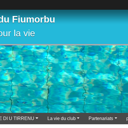
 du Fiumorbu
ur la vie
E DI U TIRRENU
La vie du club
Partenariats