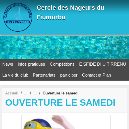
Panneau de gestion des cookies
Cercle des Nageurs du
Fiumorbu
News
infos pratiques
Compétitions
E SFIDE DI U TIRRENU
La vie du club
Partenariats
participer
Contact et Plan
Accueil
Ouverture le samedi
OUVERTURE LE SAMEDI