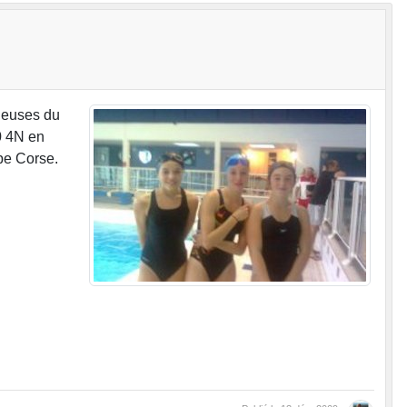
ageuses du
00 4N en
pe Corse.