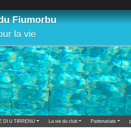
 du Fiumorbu
ur la vie
E DI U TIRRENU
La vie du club
Partenariats