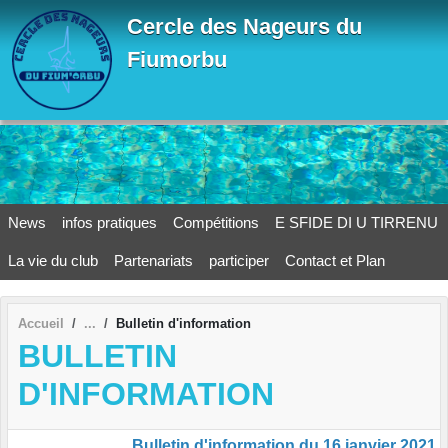
Panneau de gestion des cookies
Cercle des Nageurs du
Fiumorbu
News
infos pratiques
Compétitions
E SFIDE DI U TIRRENU
La vie du club
Partenariats
participer
Contact et Plan
Accueil
Bulletin d'information
BULLETIN
D'INFORMATION
Bulletin d'information du 16 janvier 2021