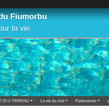
 du Fiumorbu
ur la vie
E DI U TIRRENU
La vie du club
Partenariats