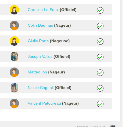
Caroline Le Saux
(Officiel)
Colin Daumas
(Nageur)
Giulia Porta
(Nageuse)
Joseph Valles
(Officiel)
Matteo Ion
(Nageur)
Nicole Cagnoli
(Officiel)
Vincent Patoureau
(Nageur)
Publié le
17 juin 2025