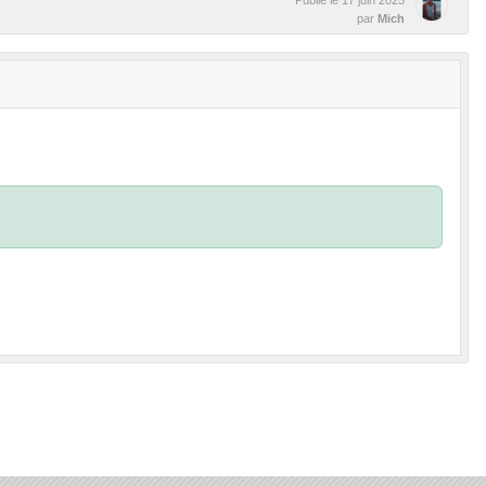
par
Mich