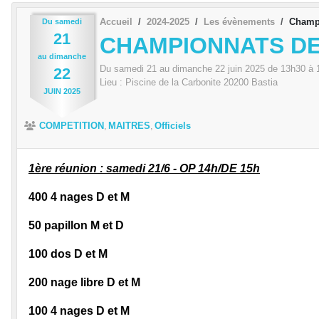
Accueil
2024-2025
Les évènements
Champi
Du
samedi
21
CHAMPIONNATS DE
au
dimanche
Du
samedi
21
au
dimanche
22
juin
2025
de 13h30 à 
22
Lieu :
Piscine de la Carbonite
20200
Bastia
JUIN
2025
COMPETITION
MAITRES
Officiels
1ère réunion : samedi 21/6 - OP 14h/DE 15h
400 4 nages D et M
50 papillon M et D
100 dos D et M
200 nage libre D et M
100 4 nages D et M