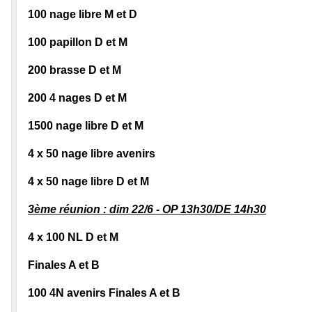
100 nage libre M et D
100 papillon D et M
200 brasse D et M
200 4 nages D et M
1500 nage libre D et M
4 x 50 nage libre avenirs
4 x 50 nage libre D et M
3ème réunion : dim 22/6 - OP 13h30/DE 14h30
4 x 100 NL D et M
Finales A et B
100 4N avenirs Finales A et B