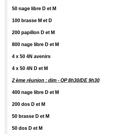
50 nage libre D et M
100 brasse M et D
200 papillon D et M
800 nage libre D et M
4 x 50 4N avenirs
4 x 50 4N D et M
2 ème réunion : dim - OP 8h30/DE 9h30
400 nage libre D et M
200 dos D et M
50 brasse D et M
50 dos D et M