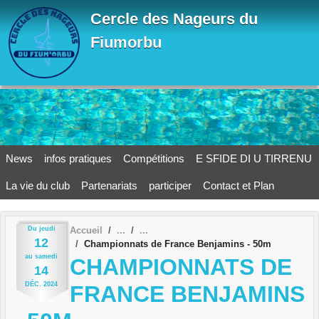
Panneau de gestion des cookies
Cercle des Nageurs du
Fiumorbu
News
infos pratiques
Compétitions
E SFIDE DI U TIRRENU
La vie du club
Partenariats
participer
Contact et Plan
Du
jeudi
Accueil
12
Championnats de France Benjamins - 50m
au
samedi
CHAMPIONNATS DE
14
DÉC.
2024
FRANCE BENJAMINS