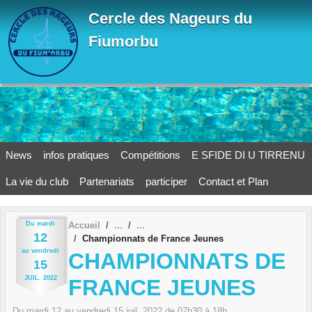
Panneau de gestion des cookies
Cercle des Nageurs du
Fiumorbu
News
infos pratiques
Compétitions
E SFIDE DI U TIRRENU
La vie du club
Partenariats
participer
Contact et Plan
Du
mardi
Accueil
12
Championnats de France Jeunes
au
vendredi
CHAMPIONNATS DE
15
JUIL.
2022
FRANCE JEUNES
Du
mardi
12
au
vendredi
15
juil.
2022
de 07h30 à 18h