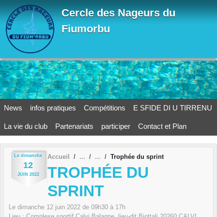
Panneau de gestion des cookies
Cercle des Nageurs du
Fiumorbu
News
infos pratiques
Compétitions
E SFIDE DI U TIRRENU
La vie du club
Partenariats
participer
Contact et Plan
Le
dimanche
Accueil
Trophée du sprint
12
TROPHÉE DU
JUIN
2022
SPRINT
Le
dimanche
12
juin
2022
de 09h30 à 17h
Lieu :
Complexe sportif Calvi Balagne, lieu-dit Biottali
20260
CALVI