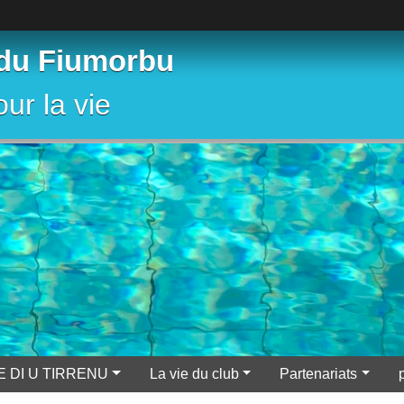
 du Fiumorbu
ur la vie
E DI U TIRRENU
La vie du club
Partenariats