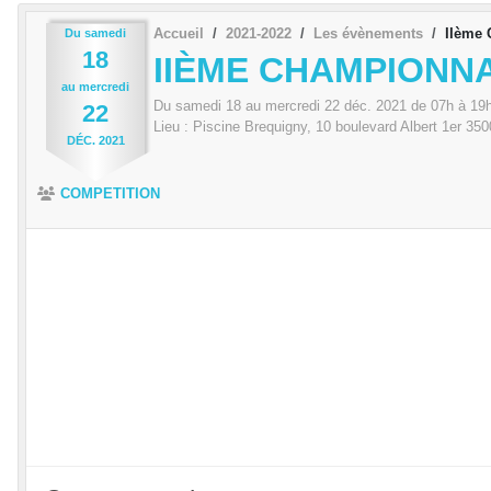
Accueil
2021-2022
Les évènements
IIème 
Du
samedi
18
IIÈME CHAMPIONNA
au
mercredi
Du
samedi
18
au
mercredi
22
déc.
2021
de 07h à 19
22
Lieu :
Piscine Brequigny, 10 boulevard Albert 1er
350
DÉC.
2021
COMPETITION