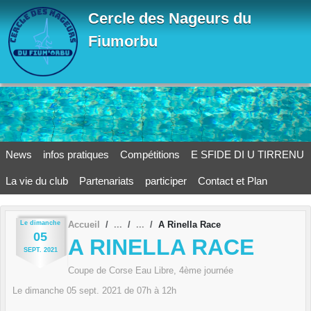
Panneau de gestion des cookies
Cercle des Nageurs du
Fiumorbu
News
infos pratiques
Compétitions
E SFIDE DI U TIRRENU
La vie du club
Partenariats
participer
Contact et Plan
Le
dimanche
Accueil
A Rinella Race
05
A RINELLA RACE
SEPT.
2021
Coupe de Corse Eau Libre, 4ème journée
Le
dimanche
05
sept.
2021
de 07h à 12h