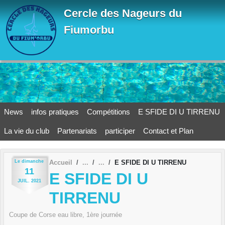
Panneau de gestion des cookies
Cercle des Nageurs du
Fiumorbu
News
infos pratiques
Compétitions
E SFIDE DI U TIRRENU
La vie du club
Partenariats
participer
Contact et Plan
Le
dimanche
Accueil
E SFIDE DI U TIRRENU
11
E SFIDE DI U
JUIL.
2021
TIRRENU
Coupe de Corse eau libre, 1ère journée