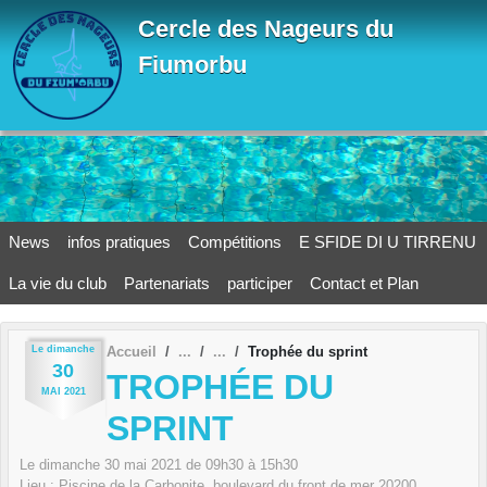
Panneau de gestion des cookies
Cercle des Nageurs du
Fiumorbu
News
infos pratiques
Compétitions
E SFIDE DI U TIRRENU
La vie du club
Partenariats
participer
Contact et Plan
Le
dimanche
Accueil
Trophée du sprint
30
TROPHÉE DU
MAI
2021
SPRINT
Le
dimanche
30
mai
2021
de 09h30 à 15h30
Lieu :
Piscine de la Carbonite, boulevard du front de mer
20200