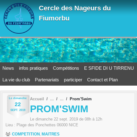
Panneau de gestion des cookies
Cercle des Nageurs du
Fiumorbu
News
infos pratiques
Compétitions
E SFIDE DI U TIRRENU
La vie du club
Partenariats
participer
Contact et Plan
Le
dimanche
Accueil
Prom'Swim
22
PROM'SWIM
SEPT.
2019
Le
dimanche
22
sept.
2019
de 08h à 12h
Lieu :
Plage des Ponchettes
06000
NICE
COMPETITION
MAITRES