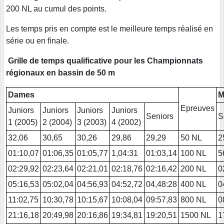
200 NL au cumul des points.
Les temps pris en compte est le meilleure temps réalisé en
série ou en finale.
Grille de temps qualificative pour les Championnats
régionaux en bassin de 50 m
Dames
M
Epreuves
Juniors
Juniors
Juniors
Juniors
Seniors
S
1 (2005)
2 (2004)
3 (2003)
4 (2002)
32,06
30,65
30,26
29,86
29,29
50 NL
2
01:10,07
01:06,35
01:05,77
1,04:31
01:03,14
100 NL
5
02:29,92
02:23,64
02:21,01
02:18,76
02:16,42
200 NL
0
05:16,53
05:02,04
04:56,93
04:52,72
04,48:28
400 NL
0
11:02,75
10:30,78
10:15,67
10:08,04
09:57,83
800 NL
0
21:16,18
20:49,98
20:16,86
19:34,81
19:20,51
1500 NL
1