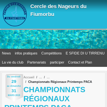
Panneau de gestion des cookies
Cercle des Nageurs du
Fiumorbu
News
infos pratiques
Compétitions
E SFIDE DI U TIRRENU
La vie du club
Partenariats
participer
Contact et Plan
Du
vendredi
Accueil
29
Championnats Régionaux Printemps PACA
au
dimanche
CHAMPIONNATS
31
MARS
2019
RÉGIONAUX