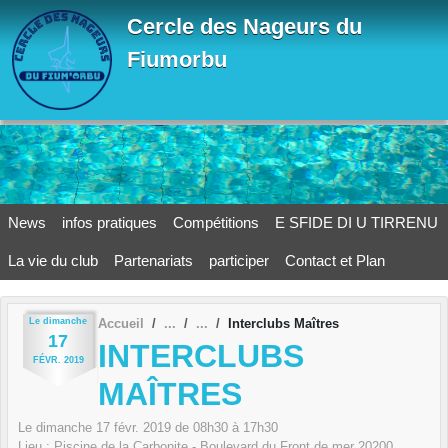
Panneau de gestion des cookies
Cercle des Nageurs du
Fiumorbu
News
infos pratiques
Compétitions
E SFIDE DI U TIRRENU
La vie du club
Partenariats
participer
Contact et Plan
Le
dimanche
Accueil
Interclubs Maîtres
17
INTERCLUBS
FÉVR.
2019
MAÎTRES
Le
dimanche
17
févr.
2019
de 08h30 à 17h30
Lieu :
Piscine de la Carbonite - Boulevard du Front de mer
20200