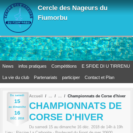
Panneau de gestion des cookies
Cercle des Nageurs du
Fiumorbu
News
infos pratiques
Compétitions
E SFIDE DI U TIRRENU
La vie du club
Partenariats
participer
Contact et Plan
Du
samedi
Accueil
Championnats de Corse d'hiver
15
CHAMPIONNATS DE
au
dimanche
16
CORSE D'HIVER
DÉC.
2018
Du
samedi
15
au
dimanche
16
déc.
2018
de 14h à 19h
Lieu :
Piscine La Carbonite - Boulevard du Front de mer
20600