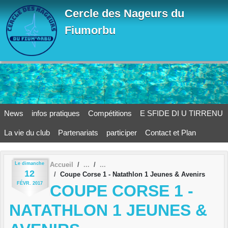
Panneau de gestion des cookies
Cercle des Nageurs du
Fiumorbu
News
infos pratiques
Compétitions
E SFIDE DI U TIRRENU
La vie du club
Partenariats
participer
Contact et Plan
Le
dimanche
Accueil
12
Coupe Corse 1 - Natathlon 1 Jeunes & Avenirs
FÉVR.
2017
COUPE CORSE 1 -
NATATHLON 1 JEUNES &