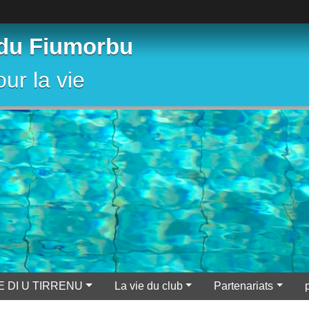
 du Fiumorbu
ur la vie
E DI U TIRRENU
La vie du club
Partenariats