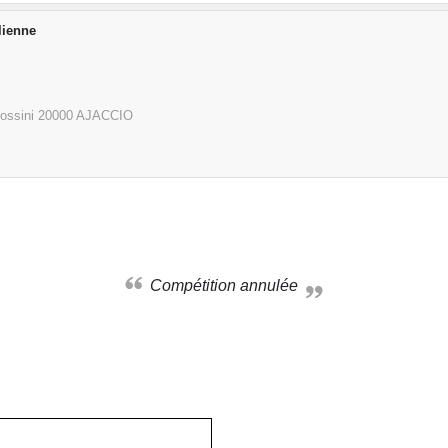
lienne
Rossini
20000
AJACCIO
Compétition annulée