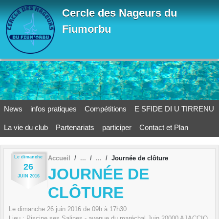
Panneau de gestion des cookies
Cercle des Nageurs du
Fiumorbu
News
infos pratiques
Compétitions
E SFIDE DI U TIRRENU
La vie du club
Partenariats
participer
Contact et Plan
Le
dimanche
Accueil
Journée de clôture
26
JOURNÉE DE
JUIN
2016
CLÔTURE
Le
dimanche
26
juin
2016
de 09h à 17h30
Lieu :
Piscine ses Salines - avenue du maréchal Juin
20000
AJACCIO