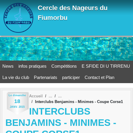
Panneau de gestion des cookies
Cercle des Nageurs du
Fiumorbu
News
infos pratiques
Compétitions
E SFIDE DI U TIRRENU
La vie du club
Partenariats
participer
Contact et Plan
Le
dimanche
Accueil
18
Interclubs Benjamins - Minimes - Coupe Corse1
JANV.
2015
INTERCLUBS
BENJAMINS - MINIMES -