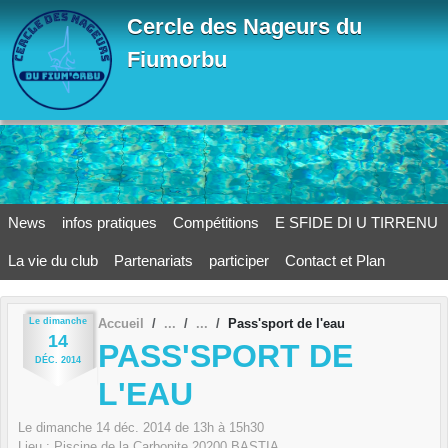
Panneau de gestion des cookies
Cercle des Nageurs du
Fiumorbu
News
infos pratiques
Compétitions
E SFIDE DI U TIRRENU
La vie du club
Partenariats
participer
Contact et Plan
Le
dimanche
Accueil
Pass'sport de l'eau
14
PASS'SPORT DE
DÉC.
2014
L'EAU
Le
dimanche
14
déc.
2014
de 13h à 15h30
Lieu :
Piscine de la Carbonite
20200
BASTIA