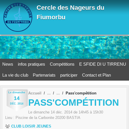
Panneau de gestion des cookies
Cercle des Nageurs du
Fiumorbu
News
infos pratiques
Compétitions
E SFIDE DI U TIRRENU
La vie du club
Partenariats
participer
Contact et Plan
Le
dimanche
Accueil
Pass'compétition
14
PASS'COMPÉTITION
DÉC.
2014
Le
dimanche
14
déc.
2014
de 14h45 à 15h30
Lieu :
Piscine de la Carbonite
20200
BASTIA
CLUB LOISIR JEUNES