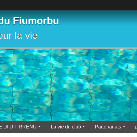
 du Fiumorbu
ur la vie
E DI U TIRRENU
La vie du club
Partenariats