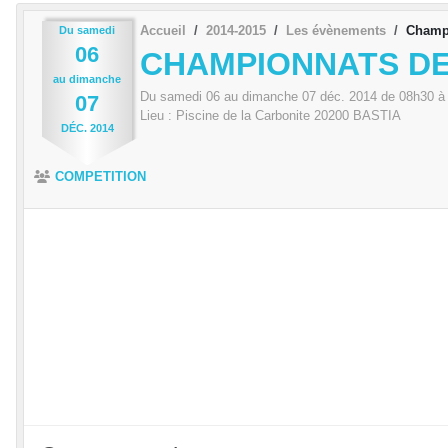
Accueil
2014-2015
Les évènements
Champi
Du
samedi
06
CHAMPIONNATS DE
au
dimanche
Du
samedi
06
au
dimanche
07
déc.
2014
de 08h30 à
07
Lieu :
Piscine de la Carbonite
20200
BASTIA
DÉC.
2014
COMPETITION