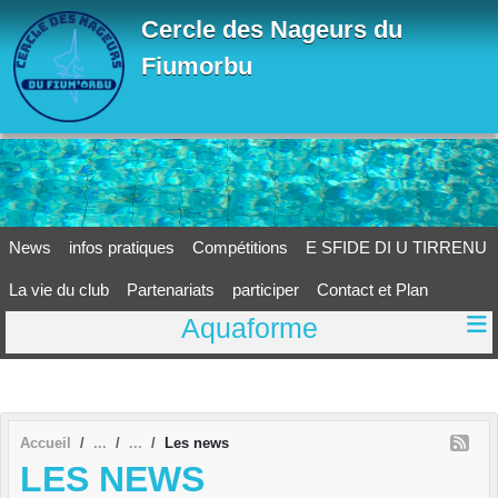
Panneau de gestion des cookies
Cercle des Nageurs du
Fiumorbu
News
infos pratiques
Compétitions
E SFIDE DI U TIRRENU
La vie du club
Partenariats
participer
Contact et Plan
Aquaforme
Accueil
Les news
LES NEWS