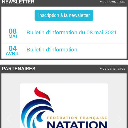
NEWSLETTER
+ de newsletters
Inscription à la newsletter
08
Bulletin d'information du 08 mai 2021
MAI
04
Bulletin d'information
AVRIL
PARTENAIRES
+ de partenaires
Précedent
Suiv