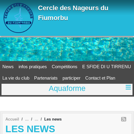
Panneau de gestion des cookies
Cercle des Nageurs du
Fiumorbu
News
infos pratiques
Compétitions
E SFIDE DI U TIRRENU
La vie du club
Partenariats
participer
Contact et Plan
Aquaforme
Accueil
Les news
LES NEWS