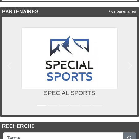
PARTENAIRES
+ de partenaires
Précedent
Suiv
SPECIAL SPORTS
RECHERCHE