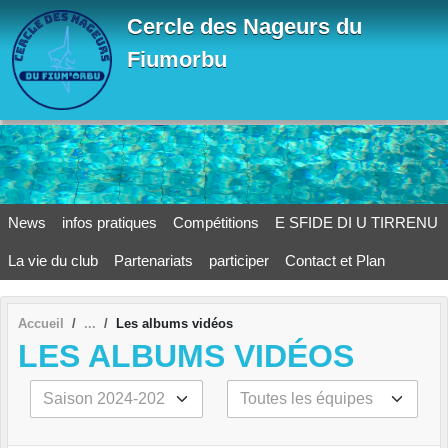
Panneau de gestion des cookies
Cercle des Nageurs du
Fiumorbu
News
infos pratiques
Compétitions
E SFIDE DI U TIRRENU
La vie du club
Partenariats
participer
Contact et Plan
Accueil
Les albums vidéos
LES ALBUMS VIDÉOS