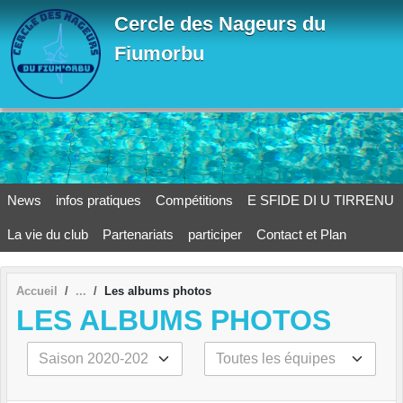
Panneau de gestion des cookies
Cercle des Nageurs du
Fiumorbu
News
infos pratiques
Compétitions
E SFIDE DI U TIRRENU
La vie du club
Partenariats
participer
Contact et Plan
Accueil
Les albums photos
LES ALBUMS PHOTOS