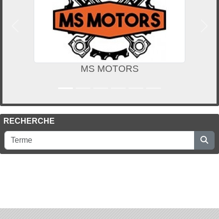
Précedent
Suiv
MS MOTORS
RECHERCHE