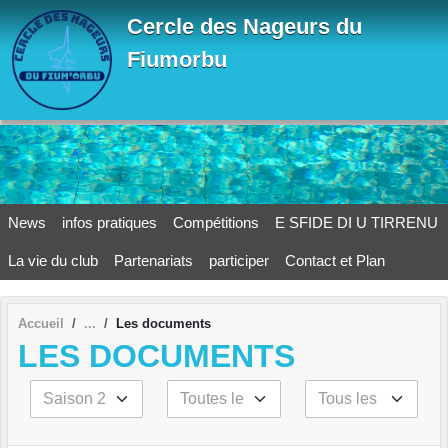
Panneau de gestion des cookies
Cercle des Nageurs du
Fiumorbu
News
infos pratiques
Compétitions
E SFIDE DI U TIRRENU
La vie du club
Partenariats
participer
Contact et Plan
Accueil
Les documents
LES DOCUMENTS