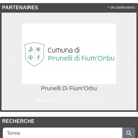
PARTENAIRES
+ de partenaires
Précedent
Suiv
Prunelli Di Fium'Orbu
RECHERCHE