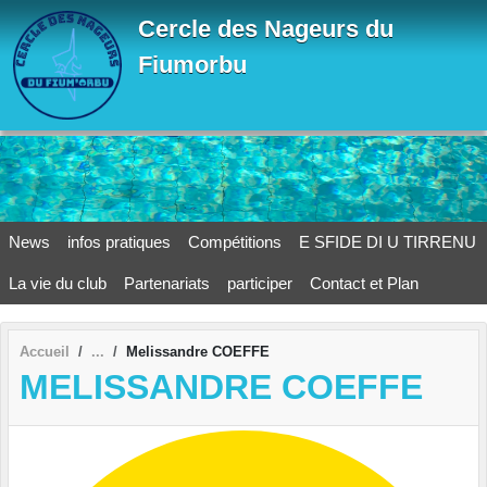
Panneau de gestion des cookies
Cercle des Nageurs du
Fiumorbu
News
infos pratiques
Compétitions
E SFIDE DI U TIRRENU
La vie du club
Partenariats
participer
Contact et Plan
Accueil
Melissandre COEFFE
MELISSANDRE COEFFE